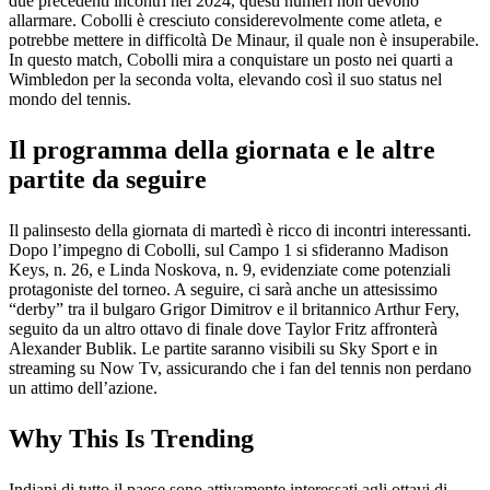
due precedenti incontri nel 2024, questi numeri non devono
allarmare. Cobolli è cresciuto considerevolmente come atleta, e
potrebbe mettere in difficoltà De Minaur, il quale non è insuperabile.
In questo match, Cobolli mira a conquistare un posto nei quarti a
Wimbledon per la seconda volta, elevando così il suo status nel
mondo del tennis.
Il programma della giornata e le altre
partite da seguire
Il palinsesto della giornata di martedì è ricco di incontri interessanti.
Dopo l’impegno di Cobolli, sul Campo 1 si sfideranno Madison
Keys, n. 26, e Linda Noskova, n. 9, evidenziate come potenziali
protagoniste del torneo. A seguire, ci sarà anche un attesissimo
“derby” tra il bulgaro Grigor Dimitrov e il britannico Arthur Fery,
seguito da un altro ottavo di finale dove Taylor Fritz affronterà
Alexander Bublik. Le partite saranno visibili su Sky Sport e in
streaming su Now Tv, assicurando che i fan del tennis non perdano
un attimo dell’azione.
Why This Is Trending
Indiani di tutto il paese sono attivamente interessati agli ottavi di