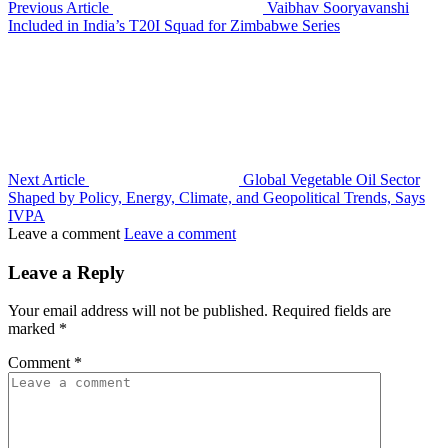
Previous Article
Vaibhav Sooryavanshi
Included in India’s T20I Squad for Zimbabwe Series
Next Article
Global Vegetable Oil Sector
Shaped by Policy, Energy, Climate, and Geopolitical Trends, Says
IVPA
Leave a comment
Leave a comment
Leave a Reply
Your email address will not be published.
Required fields are
marked
*
Comment
*