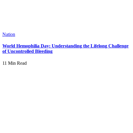
Nation
World Hemophilia Day: Understanding the Lifelong Challenge
of Uncontrolled Bleeding
11 Min Read