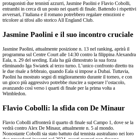
protagonisti due tennisti azzurri, Jasmine Paolini e Flavio Cobolli,
entrambi in cerca di un posto nei quarti di finale. Battendo i rispettivi
avversari, l’italiana e il romano potrebbero regalare emozioni e
tricolore ai tifosi allo storico All England Club.
Jasmine Paolini e il suo incontro cruciale
Jasmine Paolini, attualmente posizione n. 13 nel ranking, aprirà il
programma sul Centre Court alle 14:30 contro la filippina Alexandra
Eala, n. 29 del seeding. Eala ha già dimostrato la sua forza
eliminando Iga Swiatek al terzo turno. L’unico confronto diretto tra
le due risale a febbraio, quando Eala si impose a Dubai. Tuttavia,
Paolini ha mostrato segni di miglioramento durante il torneo, e con
un gioco più aggressivo potrebbe riuscire a superare l’ostacolo,
avanzando così verso i quarti di finale per la prima volta a
Wimbledon.
Flavio Cobolli: la sfida con De Minaur
Flavio Cobolli affronterà il quarto di finale sul Campo 1, dove se la
vedrà contro Alex De Minaur, attualmente n. 5 al mondo.
Nonostante Cobolli sia stato battuto dal tennista australiano nei loro